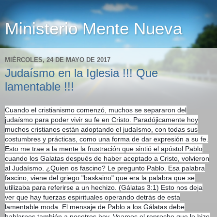
Ministerio Mente Nueva
MIÉRCOLES, 24 DE MAYO DE 2017
Judaísmo en la Iglesia !!! Que
lamentable !!!
Cuando el cristianismo comenzó, muchos se separaron del
judaísmo para poder vivir su fe en Cristo. Paradójicamente hoy
muchos cristianos están adoptando el judaísmo, con todas sus
costumbres y prácticas, como una forma de dar expresión a su fe.
Esto me trae a la mente la frustración que sintió el apóstol Pablo
cuando los Galatas después de haber aceptado a Cristo, volvieron
al​ Judaísmo. ¿Quien os fascino? Le pregunto Pablo. Esa p
alabra
fascino, viene del griego "baskaino" que era la palabra que se
utilizaba para referirse a un hechizo. (Gálatas 3:1) Esto nos deja
ver que hay fuerzas espirituales operando detrás de esta
lamentable moda. El mensaje de Pablo a los Gálatas debe
hablarnos también a nosotros hoy. Veamos el reproche que le hizo