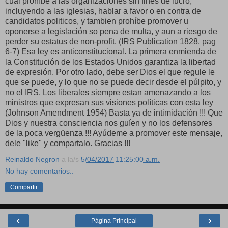
cual prohíbe a las organizaciones sin fines de lucro,
incluyendo a las iglesias, hablar a favor o en contra de
candidatos politicos, y tambien prohíbe promover u
oponerse a legislación so pena de multa, y aun a riesgo de
perder su estatus de non-profit. (IRS Publication 1828, pag
6-7) Esa ley es anticonstitucional. La primera enmienda de
la Constitución de los Estados Unidos garantiza la libertad
de expresión. Por otro lado, debe ser Dios el que regule le
que se puede, y lo que no se puede decir desde el púlpito, y
no el IRS. Los liberales siempre estan amenazando a los
ministros que expresan sus visiones políticas con esta ley
(Johnson Amendment 1954) Basta ya de intimidación !!! Que
Dios y nuestra consciencia nos guíen y no los defensores
de la poca vergüenza !!! Ayúdeme a promover este mensaje,
dele "like" y compartalo. Gracias !!!
Reinaldo Negron
a la/s
5/04/2017 11:25:00 a.m.
No hay comentarios.:
Compartir
‹
›
Página Principal